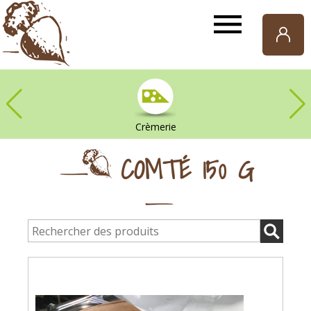
Paniers
de
Gaia
Crèmerie
COMTÉ 150 G