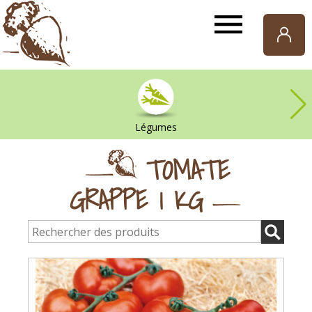
Paniers
de
Gaia
Légumes
TOMATE
GRAPPE 1 KG